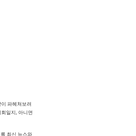
낱이 파헤쳐보려
기회일지, 아니면
도록 최신 뉴스와