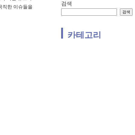
검색
 굵직한 이슈들을
검색
카테고리
ETF
개별종목
경제용어
관련주
수혜주
시장전망
정책
주식기초