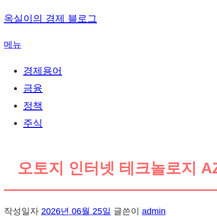
내
옥실이의 경제 블로그
용
메뉴
으
로
경제용어
바
금융
로
정책
가
주식
기
오토지 인터넷 테크놀로지 AZI
작성일자
2026년 06월 25일
글쓴이
admin