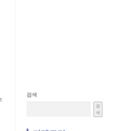
검색
스
검
색