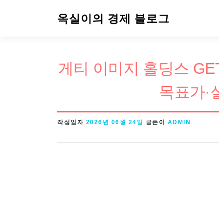
내
옥실이의 경제 블로그
용
으
로
게티 이미지 홀딩스 GETY
바
로
목표가·
가
기
작성일자
2026년 06월 24일
글쓴이
ADMIN