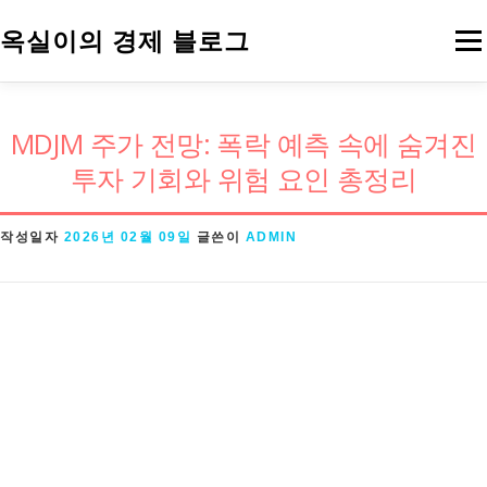
내
옥실이의 경제 블로그
메
용
으
로
경제용어
금융
정책
주식
MDJM 주가 전망: 폭락 예측 속에 숨겨진
바
투자 기회와 위험 요인 총정리
로
가
작성일자
2026년 02월 09일
글쓴이
ADMIN
기