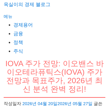
내
옥실이의 경제 블로그
용
메뉴
으
경제용어
로
금융
바
정책
로
가
주식
기
IOVA 주가 전망: 이오밴스 바
이오테라퓨틱스(IOVA) 주가
전망과 목표주가, 2026년 최
신 분석 완벽 정리!
작성일자
2026년 04월 20일
2026년 05월 27일
글쓴