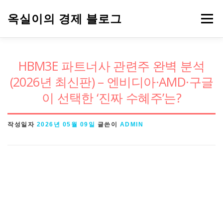
내
옥실이의 경제 블로그
메뉴
용
으
로
경제용어
금융
정책
주식
HBM3E 파트너사 관련주 완벽 분석
바
(2026년 최신판) – 엔비디아·AMD·구글
로
이 선택한 ‘진짜 수혜주’는?
가
기
작성일자
2026년 05월 09일
글쓴이
ADMIN