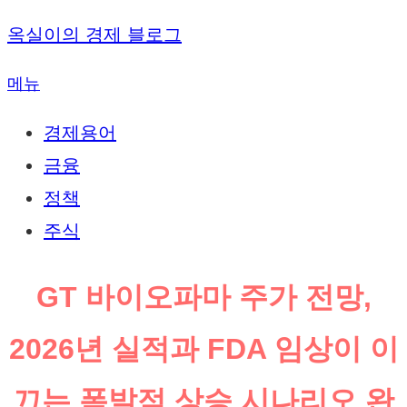
내
옥실이의 경제 블로그
용
메뉴
으
로
경제용어
바
금융
로
정책
가
주식
기
GT 바이오파마 주가 전망,
2026년 실적과 FDA 임상이 이
끄는 폭발적 상승 시나리오 완