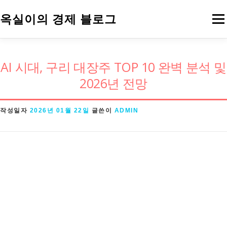
내
옥실이의 경제 블로그
메
용
으
로
경제용어
금융
정책
주식
AI 시대, 구리 대장주 TOP 10 완벽 분석 및
바
2026년 전망
로
가
작성일자
2026년 01월 22일
글쓴이
ADMIN
기