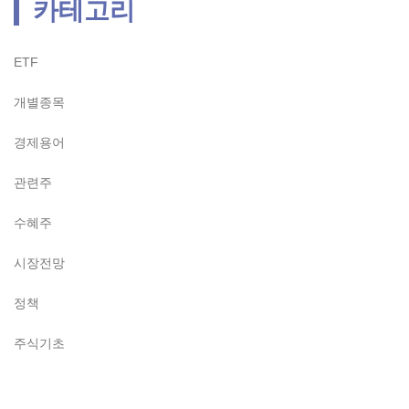
카테고리
ETF
개별종목
경제용어
관련주
수혜주
시장전망
정책
주식기초