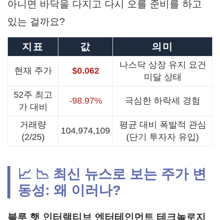
아니면 바닥을 다지고 다시 오를 준비를 하고
있는 걸까요?
지표
값
의미
나스닥 상장 유지 요건
현재 주가
$0.062
미달 상태
52주 최고
-98.97%
극심한 하락세 경험
가 대비
거래량
평균 대비 폭발적 관심
104,974,109
(2/25)
(단기 투자자 유입)
📈 📉 최신 뉴스로 보는 주가 변
동성: 왜 이러나?
블루 햇 인터랙티브 엔터테인먼트 테크놀로지