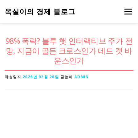
내
옥실이의 경제 블로그
메뉴
용
으
로
경제용어
금융
정책
주식
98% 폭락? 블루 햇 인터랙티브 주가 전
바
망, 지금이 골든 크로스인가 데드 캣 바
로
운스인가
가
기
작성일자
2026년 02월 26일
글쓴이
ADMIN