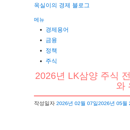
내
옥실이의 경제 블로그
용
메뉴
으
경제용어
로
금융
바
정책
로
가
주식
기
2026년 LK삼양 주식 
와
작성일자
2026년 02월 07일
2026년 05월