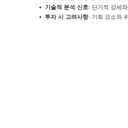
기술적 분석 신호
: 단기적 강세
투자 시 고려사항
: 기회 요소와
LK삼양 주식 전망
📈 LK삼양 최근 성과 및
LK삼양(225190)
은 최근 시장에서 가장
29.91% 급등
하며 2,545원에 장을 
로, 특히
52주 범위(1,148원 – 3,250