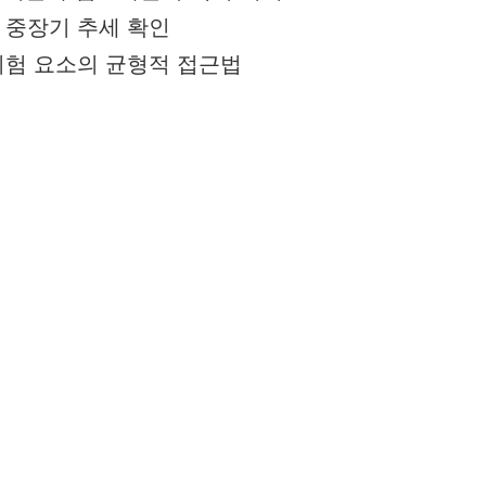
와 중장기 추세 확인
 위험 요소의 균형적 접근법
 시장 동향
 주목받는 종목 중 하나로, 2026년 2월 6일 기준
마쳤습니다. 이는 전일 종가 대비 거의 30% 가까운 
원)
내에서 상당한 상승폭을 기록한 것입니다.