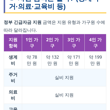
거·의료·교육비 등)
정부 긴급자금 지원
금액은 지원 유형과 가구원 수에
따라 달라집니다.
지원
1인 가
2인 가
3인 가
4인 가
항목
구
구
구
구
생계
약 78
약 132
약 171
약 199
비
만 원
만 원
만 원
만 원
주거
실비 지원
비
의료
실비 지원
비
교육