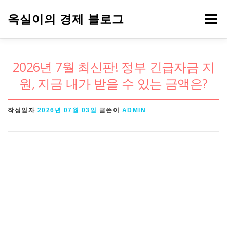
내
옥실이의 경제 블로그
메뉴
용
으
로
경제용어
금융
정책
주식
2026년 7월 최신판! 정부 긴급자금 지
바
원, 지금 내가 받을 수 있는 금액은?
로
가
작성일자
2026년 07월 03일
글쓴이
ADMIN
기