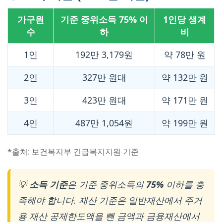
가구원
기준 중위소득 75% 이
1인당 생계
수
하
비
1인
192만 3,179원
약 78만 원
2인
327만 원대
약 132만 원
3인
423만 원대
약 171만 원
4인
487만 1,054원
약 199만 원
*출처: 보건복지부 긴급복지지원 기준
💡
소득 기준
은 기준 중위소득의
75%
이하를 충
족해야 합니다. 재산 기준은 일반재산에서 주거
용 재산 공제한도액을 뺀 금액과 금융재산에서