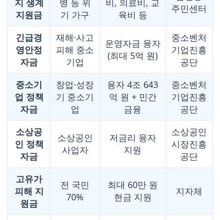
지 생계
병 등 위
비, 의료비, 교
주민센터
지원금
기 가구
육비 등
긴급경
재해·사고
중소벤처
운영자금 융자
영안정
피해 중소
기업진흥
(최대 5억 원)
자금
기업
공단
중소기
창업·성장
융자 4조 643
중소벤처
업 정책
기 중소기
억 원 + 민간
기업진흥
자금
업
금융
공단
소상공
소상공인
소상공인
저금리 융자
인 정책
시장진흥
사업자
지원
자금
공단
고유가
전 국민
최대 60만 원
피해 지
지자체
70%
현금 지원
원금