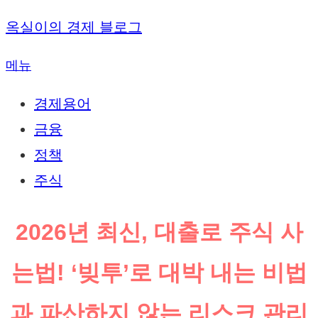
내
옥실이의 경제 블로그
용
메뉴
으
로
경제용어
바
금융
로
정책
가
주식
기
2026년 최신, 대출로 주식 사
는법! ‘빚투’로 대박 내는 비법
과 파산하지 않는 리스크 관리