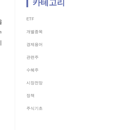
카테고리
ETF
을
수
개별종목
이
경제용어
관련주
수혜주
시장전망
정책
주식기초