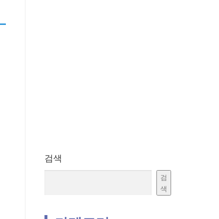
검색
검
색