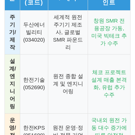
(코드)
인트
주
세계적 원전
창원 SMR 전
기
두산에너
주기기 제조
용공장 가동,
기/
빌리티
사, 글로벌
미국 빅테크 추
제
(034020)
SMR 파운드
가 수주
작
리
설
계/
체코 프로젝트
엔
원전 종합 설
한전기술
설계 매출 본격
지
계 및 엔지니
(052690)
화, 유럽 추가
니
어링
수주
어
링
운
국내외 원전 가
영/
한전KPS
원전 운영·정
동 대수 증가에