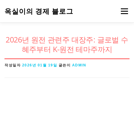
내
옥실이의 경제 블로그
메뉴
용
으
로
경제용어
금융
정책
주식
2026년 원전 관련주 대장주: 글로벌 수
바
혜주부터 K-원전 테마주까지
로
가
작성일자
2026년 01월 19일
글쓴이
ADMIN
기