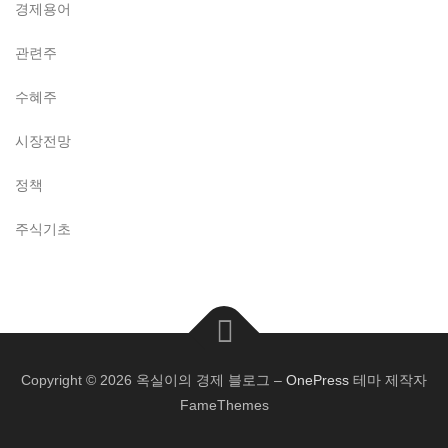
경제용어
관련주
수혜주
시장전망
정책
주식기초
Copyright © 2026 옥실이의 경제 블로그
–
OnePress
테마 제작자
FameThemes