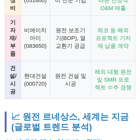
정
(051600)
비 전문 기업
따른 안정적
비
O&M 매출
기
자
비에이치
원전 보조기
체코 등 해외
재/
아이
기(BOP), 열
프로젝트 기자
부
(083650)
교환기 공급
재 납품 계약
품
건
해외 대형 원전
설/
현대건설
원전 건설 및
및 SMR 프로
시
(000720)
시공
젝트 수주 경쟁
공
📈 원전 르네상스, 세계는 지금
(글로벌 트렌드 분석)