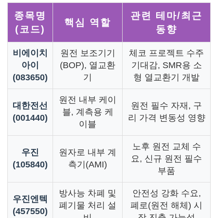
종목명
관련 테마/최근
핵심 역할
(코드)
동향
비에이치
원전 보조기기
체코 프로젝트 수주
아이
(BOP), 열교환
기대감, SMR용 소
(083650)
기
형 열교환기 개발
원전 내부 케이
대한전선
원전 필수 자재, 구
블, 계측용 케
(001440)
리 가격 변동성 영향
이블
노후 원전 교체 수
우진
원자로 내부 계
요, 신규 원전 필수
(105840)
측기(AMI)
부품
방사능 차폐 및
안전성 강화 수요,
우진엔텍
폐기물 처리 설
폐로(원전 해체) 시
(457550)
비
장 진출 가능성