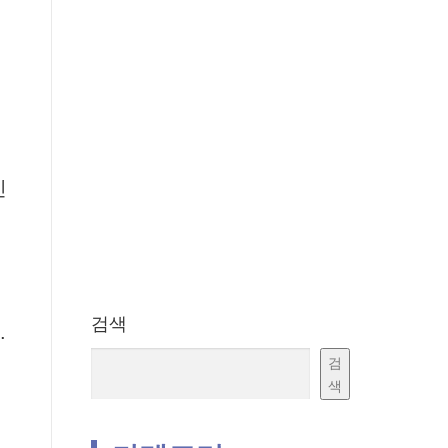
인
검색
.
검
색