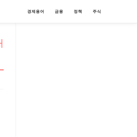
경제용어
금융
정책
주식
대