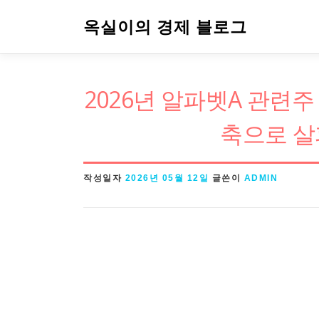
내
옥실이의 경제 블로그
용
으
로
2026년 알파벳A 관련주
바
로
축으로 살
가
기
작성일자
2026년 05월 12일
글쓴이
ADMIN