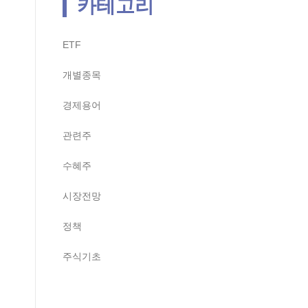
카테고리
ETF
개별종목
경제용어
관련주
수혜주
시장전망
정책
주식기초