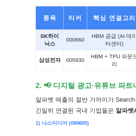
종목
티커
핵심 연결고리
SK하이
HBM 공급 (AI 데
000660
닉스
터센터)
HBM + TPU 파운
삼성전자
005930
리
2. 📢 디지털 광고·유튜브 파
알파벳 매출의 절반 가까이가 Search
긴밀히 연결된 국내 기업들은
알파벳
1) 나스미디어 (089600)