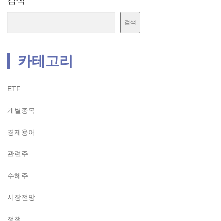
검색
검색
카테고리
ETF
개별종목
경제용어
관련주
수혜주
시장전망
정책