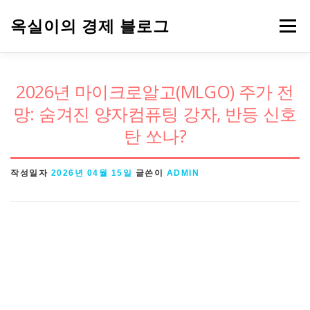
내
옥실이의 경제 블로그
메뉴
용
으
로
경제용어
금융
정책
주식
2026년 마이크로알고(MLGO) 주가 전
바
망: 숨겨진 양자컴퓨팅 강자, 반등 신호
로
탄 쏘나?
가
기
작성일자
2026년 04월 15일
글쓴이
ADMIN