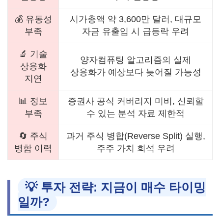
💰 유동성
시가총액 약 3,600만 달러, 대규모
부족
자금 유출입 시 급등락 우려
🔬 기술
양자컴퓨팅 알고리즘의 실제
상용화
상용화가 예상보다 늦어질 가능성
지연
📊 정보
증권사 공식 커버리지 미비, 신뢰할
부족
수 있는 분석 자료 제한적
🔄 주식
과거 주식 병합(Reverse Split) 실행,
병합 이력
주주 가치 희석 우려
💡 투자 전략: 지금이 매수 타이밍
일까?