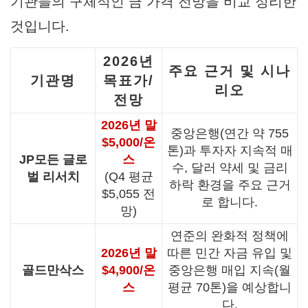
기관들의 구체적인
금 가격 전망
을 비교 정리한
것입니다.
2026년
주요 근거 및 시나
기관명
목표가/
리오
전망
2026년 말
중앙은행(연간 약 755
$5,000/온
톤)과 투자자 지속적 매
JP모든 글로
스
수, 달러 약세 및 금리
벌 리서치
(Q4 평균
하락 환경을 주요 근거
$5,055 전
로 합니다.
망)
연준의 완화적 정책에
2026년 말
따른 민간 자금 유입 및
골드만삭스
$4,900/온
중앙은행 매입 지속(월
스
평균 70톤)을 예상합니
다.