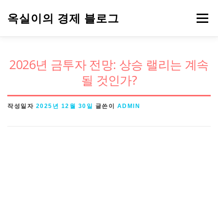
내
옥실이의 경제 블로그
메뉴
용
으
로
경제용어
금융
정책
주식
2026년 금투자 전망: 상승 랠리는 계속
바
될 것인가?
로
가
작성일자
2025년 12월 30일
글쓴이
ADMIN
기