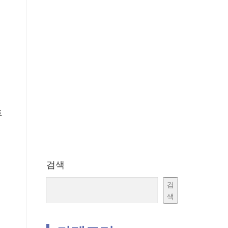
투
검색
검
색