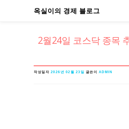
내
옥실이의 경제 블로그
용
으
로
2월24일 코스닥 종목
바
로
가
기
작성일자
2026년 02월 23일
글쓴이
ADMIN