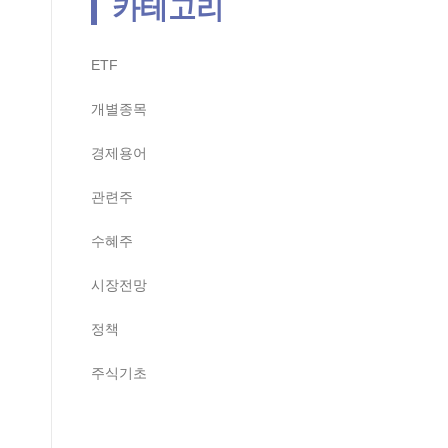
카테고리
ETF
개별종목
경제용어
관련주
수혜주
시장전망
정책
주식기초