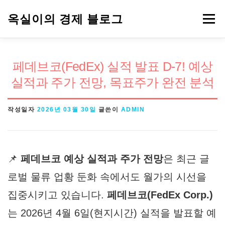
내
옥실이의 경제 블로그
메뉴
용
으
로
경제용어
금융
정책
주식
페데브코(FedEx) 실적 발표 D-7! 예상
바
실적과 주가 전망, 목표주가 완전 분석
로
가
작성일자
2026년 03월 30일
글쓴이
ADMIN
기