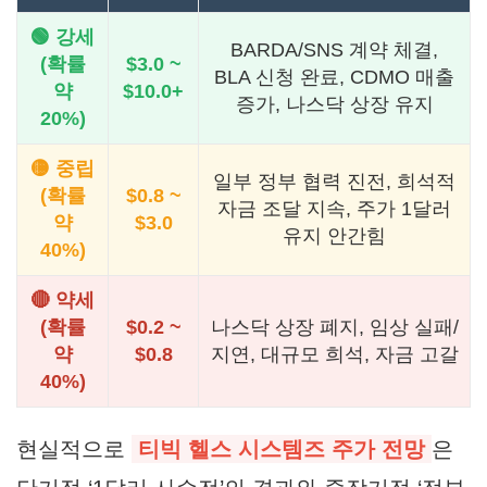
🟢 강세
BARDA/SNS 계약 체결,
(확률
$3.0 ~
BLA 신청 완료, CDMO 매출
약
$10.0+
증가, 나스닥 상장 유지
20%)
🟡 중립
일부 정부 협력 진전, 희석적
(확률
$0.8 ~
자금 조달 지속, 주가 1달러
약
$3.0
유지 안간힘
40%)
🔴 약세
(확률
$0.2 ~
나스닥 상장 폐지, 임상 실패/
약
$0.8
지연, 대규모 희석, 자금 고갈
40%)
현실적으로
티빅 헬스 시스템즈 주가 전망
은