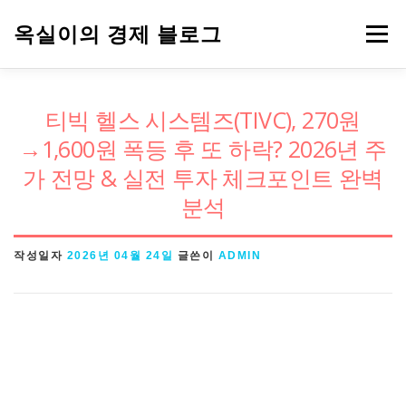
내
옥실이의 경제 블로그
메뉴
용
으
로
경제용어
금융
정책
주식
티빅 헬스 시스템즈(TIVC), 270원
바
→1,600원 폭등 후 또 하락? 2026년 주
로
가 전망 & 실전 투자 체크포인트 완벽
가
분석
기
작성일자
2026년 04월 24일
글쓴이
ADMIN