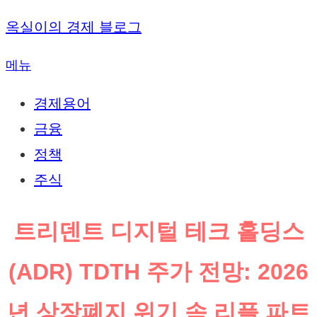
내
옥실이의 경제 블로그
용
메뉴
으
로
경제용어
바
금융
로
정책
가
주식
기
트리덴트 디지털 테크 홀딩스
(ADR) TDTH 주가 전망: 2026
년 상장폐지 위기 속 리플 파트