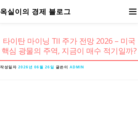
내
옥실이의 경제 블로그
메
용
으
로
경제용어
금융
정책
주식
타이탄 마이닝 TII 주가 전망 2026 – 미국
바
핵심 광물의 주역, 지금이 매수 적기일까?
로
가
작성일자
2026년 06월 26일
글쓴이
ADMIN
기