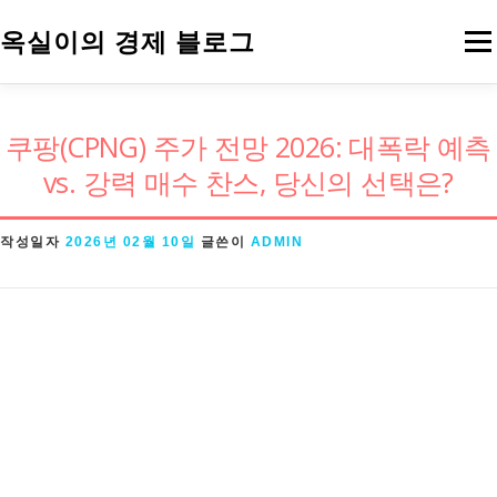
내
옥실이의 경제 블로그
메
용
으
로
경제용어
금융
정책
주식
쿠팡(CPNG) 주가 전망 2026: 대폭락 예측
바
vs. 강력 매수 찬스, 당신의 선택은?
로
가
작성일자
2026년 02월 10일
글쓴이
ADMIN
기