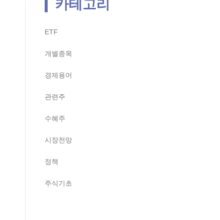
카테고리
ETF
개별종목
경제용어
관련주
수혜주
시장전망
정책
주식기초