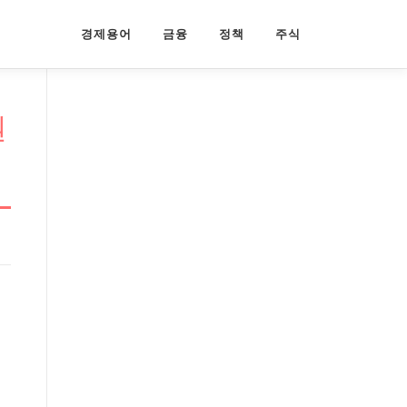
경제용어
금융
정책
주식
권