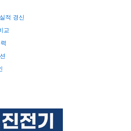
 실적 경신
 비교
동력
이션
인