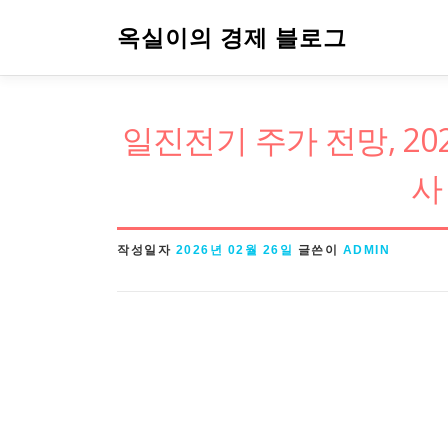
내
옥실이의 경제 블로그
용
으
로
일진전기 주가 전망, 202
바
로
사
가
기
작성일자
2026년 02월 26일
글쓴이
ADMIN