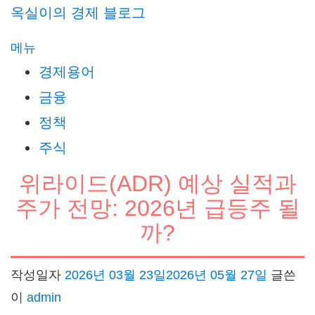
내
옥실이의 경제 블로그
용
메뉴
으
경제용어
로
금융
바
정책
로
가
주식
기
위라이드(ADR) 예상 실적과
주가 전망: 2026년 급등주 될
까?
작성일자
2026년 03월 23일
2026년 05월 27일
글쓴
이
admin