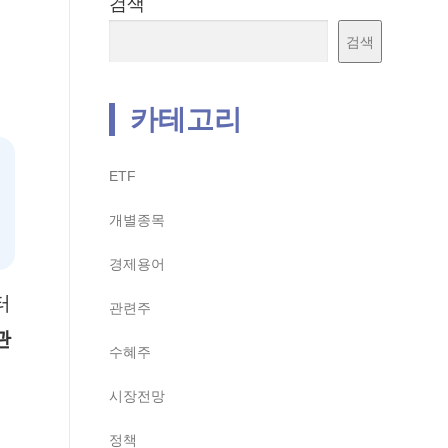
검색
검색
카테고리
ETF
개별종목
경제용어
터
관련주
관
수혜주
시장전망
정책