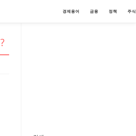
경제용어
금융
정책
주식
?