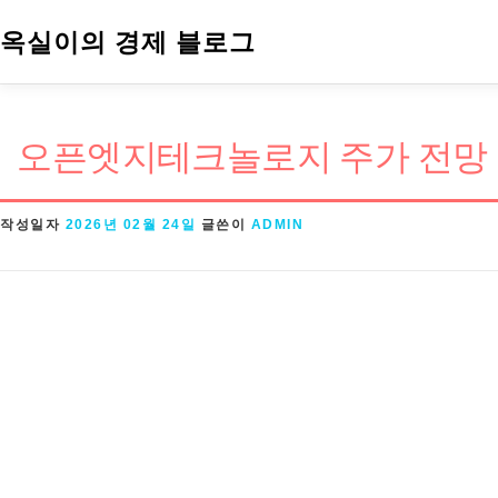
내
옥실이의 경제 블로그
용
으
로
오픈엣지테크놀로지 주가 전망 202
바
로
작성일자
2026년 02월 24일
글쓴이
ADMIN
가
기