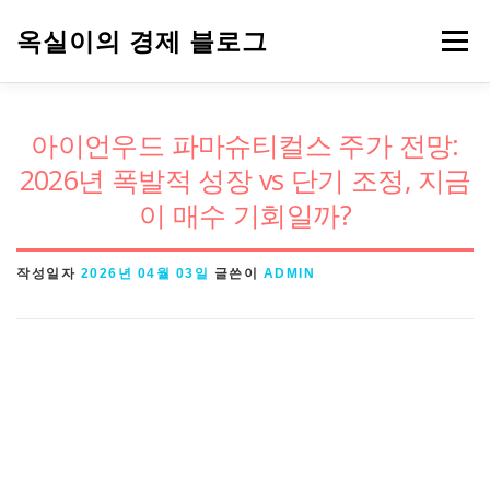
내
옥실이의 경제 블로그
메뉴
용
으
로
경제용어
금융
정책
주식
아이언우드 파마슈티컬스 주가 전망:
바
2026년 폭발적 성장 vs 단기 조정, 지금
로
이 매수 기회일까?
가
기
작성일자
2026년 04월 03일
글쓴이
ADMIN