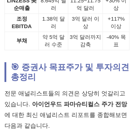
LINZESS 美
8.645억 달
11.25~11.75
+30% 이
순매출
러
억 달러
상
조정
1.38억 달
3억 달러 이
+117%
EBITDA
러
상
이상
약 5억 달
3억 달러까지
-40% 목
부채
러 수준
감축
표
🎯 증권사 목표주가 및 투자의견
총정리
전문 애널리스트들의 의견은 상당히 엇갈리고
있습니다.
아이언우드 파마슈티컬스 주가 전망
에 대한 최신 애널리스트 리포트를 종합해보면
다음과 같습니다.