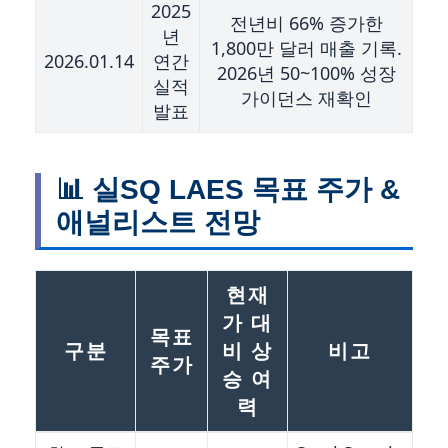
2025
전년비 66% 증가한
년
1,800만 달러 매출 기록.
2026.01.14
연간
2026년 50~100% 성장
실적
가이던스 재확인
발표
📊 실SQ LAES 목표 주가 &
애널리스트 전망
현재
가 대
목표
구분
비 상
비고
주가
승 여
력