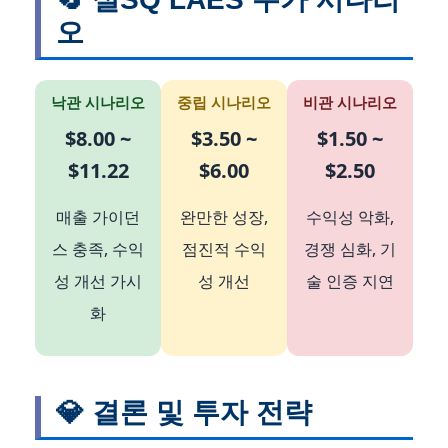
오
낙관 시나리오
중립 시나리오
비관 시나리오
$8.00 ~
$3.50 ~
$1.50 ~
$11.22
$6.00
$2.50
매출 가이던
완만한 성장,
수익성 악화,
스 충족, 수익
점진적 수익
경쟁 심화, 기
성 개선 가시
성 개선
술 인증 지연
화
💎 결론 및 투자 전략