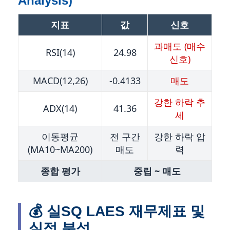
Analysis)
지표
값
신호
과매도 (매수
RSI(14)
24.98
신호)
MACD(12,26)
-0.4133
매도
강한 하락 추
ADX(14)
41.36
세
이동평균
전 구간
강한 하락 압
(MA10~MA200)
매도
력
종합 평가
중립 ~ 매도
💰 실SQ LAES 재무제표 및
실적 분석