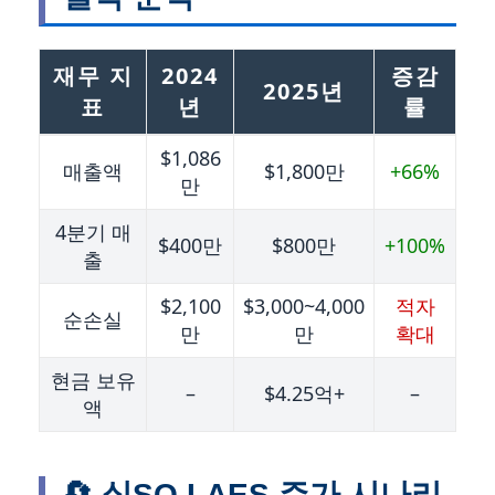
재무 지
2024
증감
2025년
표
년
률
$1,086
매출액
$1,800만
+66%
만
4분기 매
$400만
$800만
+100%
출
$2,100
$3,000~4,000
적자
순손실
만
만
확대
현금 보유
–
$4.25억+
–
액
🔄 실SQ LAES 주가 시나리