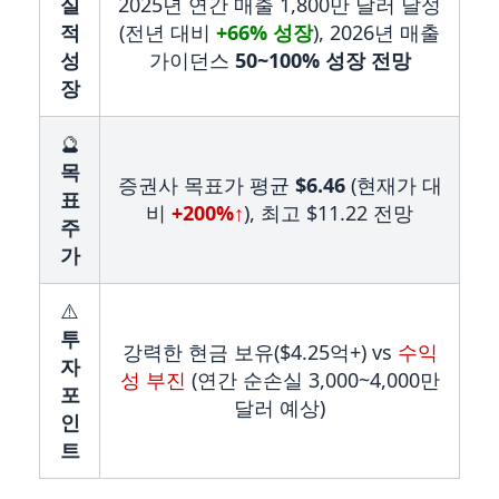
실
2025년 연간 매출 1,800만 달러 달성
적
(전년 대비
+66% 성장
), 2026년 매출
성
가이던스
50~100% 성장 전망
장
🔮
목
증권사 목표가 평균
$6.46
(현재가 대
표
비
+200%↑
), 최고 $11.22 전망
주
가
⚠️
투
강력한 현금 보유($4.25억+) vs
수익
자
성 부진
(연간 순손실 3,000~4,000만
포
달러 예상)
인
트