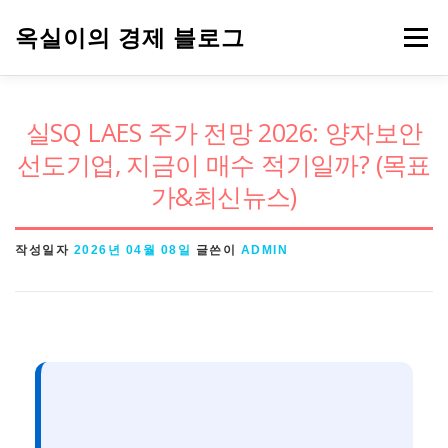
내
옥실이의 경제 블로그
메뉴
용
으
로
경제용어
금융
정책
주식
실SQ LAES 주가 전망 2026: 양자보안
바
선도기업, 지금이 매수 적기일까? (목표
로
가&최신뉴스)
가
기
작성일자
2026년 04월 08일
글쓴이
ADMIN