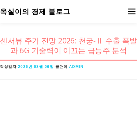
내
옥실이의 경제 블로그
메
용
으
로
경제용어
금융
정책
주식
센서뷰 주가 전망 2026: 천궁-Ⅱ 수출 폭발
바
과 6G 기술력이 이끄는 급등주 분석
로
가
작성일자
2026년 03월 06일
글쓴이
ADMIN
기