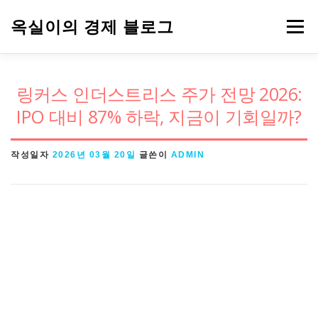
내
옥실이의 경제 블로그
메뉴
용
으
로
경제용어
금융
정책
주식
링커스 인더스트리스 주가 전망 2026:
바
IPO 대비 87% 하락, 지금이 기회일까?
로
가
작성일자
2026년 03월 20일
글쓴이
ADMIN
기