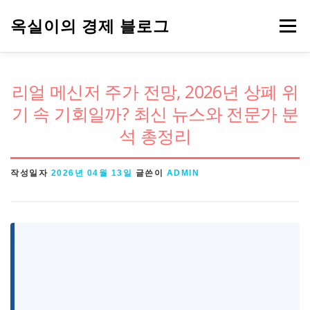
내
옥실이의 경제 블로그
메뉴
용
으
로
경제용어
금융
정책
주식
리얼 메신저 주가 전망, 2026년 상폐 위
바
기 속 기회일까? 최신 뉴스와 전문가 분
로
석 총정리
가
기
작성일자
2026년 04월 13일
글쓴이
ADMIN