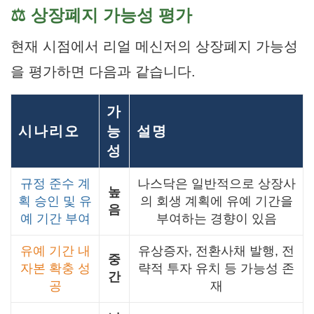
⚖️ 상장폐지 가능성 평가
현재 시점에서 리얼 메신저의 상장폐지 가능성
을 평가하면 다음과 같습니다.
가
시나리오
능
설명
성
규정 준수 계
나스닥은 일반적으로 상장사
높
획 승인 및 유
의 회생 계획에 유예 기간을
음
예 기간 부여
부여하는 경향이 있음
유예 기간 내
유상증자, 전환사채 발행, 전
중
자본 확충 성
략적 투자 유치 등 가능성 존
간
공
재