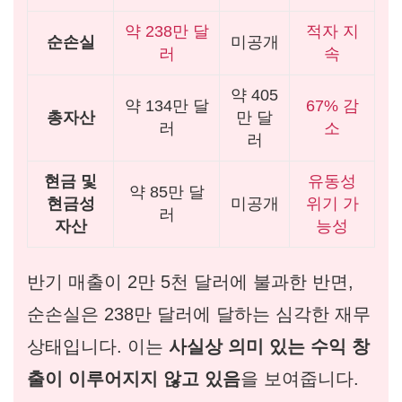
약 238만 달
적자 지
순손실
미공개
러
속
약 405
약 134만 달
67% 감
총자산
만 달
러
소
러
현금 및
유동성
약 85만 달
현금성
미공개
위기 가
러
자산
능성
반기 매출이 2만 5천 달러에 불과한 반면,
순손실은 238만 달러에 달하는 심각한 재무
상태입니다. 이는
사실상 의미 있는 수익 창
출이 이루어지지 않고 있음
을 보여줍니다.