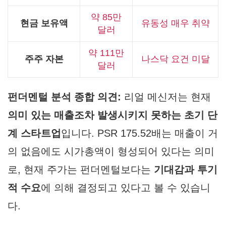
약 85만
현금 보유액
유동성 매우 취약
달러
약 111만
주주 자본
나스닥 요건 미달
달러
펀더멘털 분석 종합 의견:
리얼 메신저는 현재
의미 있는 매출조차 발생시키지 못하는 초기 단
계 스타트업
입니다. PSR 175.52배는 매출이 거
의 없음에도 시가총액이 형성되어 있다는 의미
로, 현재 주가는 펀더멘털보다는
기대감과 투기
적 수요
에 의해 결정되고 있다고 볼 수 있습니
다.