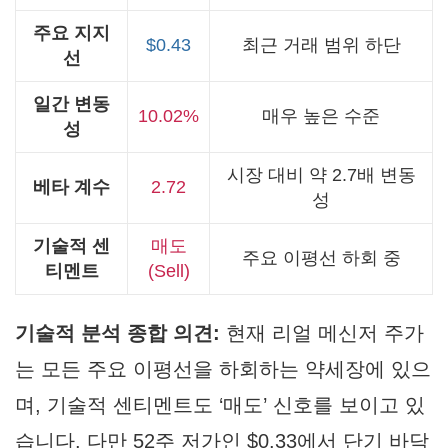
주요 지지
$0.43
최근 거래 범위 하단
선
일간 변동
10.02%
매우 높은 수준
성
시장 대비 약 2.7배 변동
베타 계수
2.72
성
기술적 센
매도
주요 이평선 하회 중
티멘트
(Sell)
기술적 분석 종합 의견:
현재 리얼 메신저 주가
는 모든 주요 이평선을 하회하는 약세장에 있으
며, 기술적 센티멘트도 ‘매도’ 신호를 보이고 있
습니다. 다만 52주 저가인 $0.33에서 단기 바닥