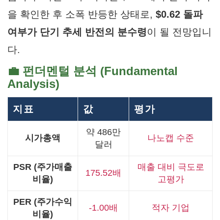
을 확인한 후 소폭 반등한 상태로,
$0.62 돌파
여부가 단기 추세 반전의 분수령
이 될 전망입니
다.
💼 펀더멘털 분석 (Fundamental
Analysis)
지표
값
평가
약 486만
시가총액
나노캡 수준
달러
PSR (주가매출
매출 대비 극도로
175.52배
비율)
고평가
PER (주가수익
-1.00배
적자 기업
비율)