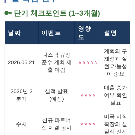
🔑 단기 체크포인트 (1~3개월)
영향
날짜
이벤트
설명
도
계획의 구
나스닥 규정
체성과 실
2026.05.21
준수 계획 제
⭐⭐⭐⭐⭐
현 가능성
출 마감
이 중요
매출 증가
2026년 2
실적 발표
⭐⭐⭐⭐
여부 확인
분기
(예정)
필요
미국 시장
신규 파트너
수시
⭐⭐⭐⭐
확장의 실
십 체결 공시
질적 진전