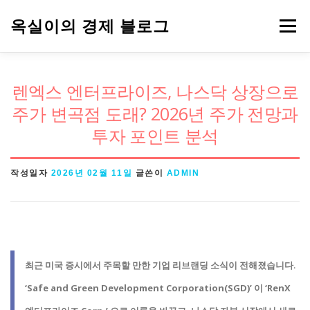
내
옥실이의 경제 블로그
메뉴
용
으
로
경제용어
금융
정책
주식
렌엑스 엔터프라이즈, 나스닥 상장으로
바
주가 변곡점 도래? 2026년 주가 전망과
로
투자 포인트 분석
가
기
작성일자
2026년 02월 11일
글쓴이
ADMIN
최근 미국 증시에서 주목할 만한 기업
리브랜딩 소식
이 전해졌습니다.
‘Safe and Green Development Corporation(SGD)’
이
‘RenX