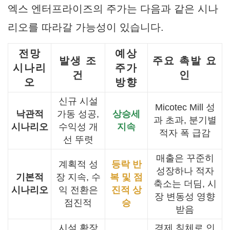
엑스 엔터프라이즈의 주가는 다음과 같은 시나
리오를 따라갈 가능성이 있습니다.
전망
예상
발생 조
주요 촉발 요
시나리
주가
건
인
오
방향
신규 시설
Micotec Mill 성
낙관적
가동 성공,
상승세
과 초과, 분기별
시나리오
수익성 개
지속
적자 폭 급감
선 뚜렷
매출은 꾸준히
계획적 성
등락 반
성장하나 적자
기본적
장 지속, 수
복 및 점
축소는 더딤, 시
시나리오
익 전환은
진적 상
장 변동성 영향
점진적
승
받음
시설 확장
경제 침체로 인